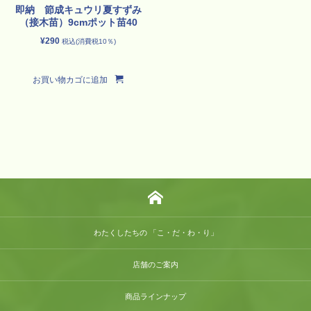
即納 節成キュウリ夏すずみ
（接木苗）9cmポット苗40
¥
290
税込(消費税10％)
お買い物カゴに追加
わたくしたちの 「こ・だ・わ・り」
店舗のご案内
商品ラインナップ