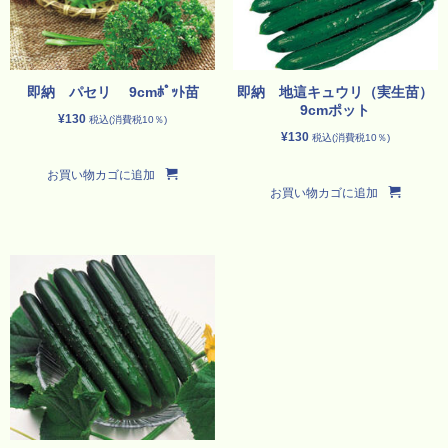
即納 パセリ 9cmﾎﾟｯﾄ苗
即納 地這キュウリ（実生苗）
9cmポット
¥
130
税込(消費税10％)
¥
130
税込(消費税10％)
お買い物カゴに追加
お買い物カゴに追加