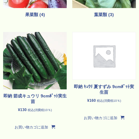
果菜類
(4)
葉菜類
(3)
即納 ｷｭｳﾘ 夏すずみ 9cmﾎﾟｯﾄ実
生苗
即納 節成キュウリ 9cmﾎﾟｯﾄ実生
¥
160
税込(消費税10％)
苗
¥
130
税込(消費税10％)
お買い物カゴに追加
お買い物カゴに追加